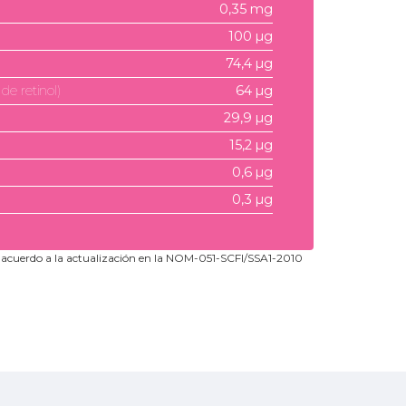
0,35 mg
100 µg
74,4 µg
de retinol)
64 µg
29,9 µg
15,2 µg
0,6 µg
0,3 µg
e acuerdo a la actualización en la NOM-051-SCFI/SSA1-2010