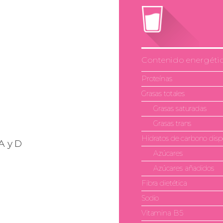
Contenido energéti
Proteínas
Grasas totales
Grasas saturadas
Grasas trans
Hidratos de carbono disp
A y D
Azúcares
Azúcares añadidos
Fibra dietética
Sodio
Vitamina B5