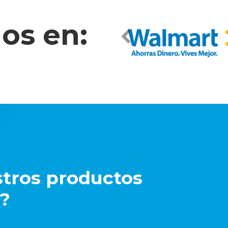
os en:
stros productos
o?