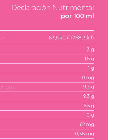
Declaración Nutrimental
por 100 ml
co
63,6 kcal (268,3 kJ)
3 g
1,6 g
1 g
0 mg
onibles
9,3 g
9,3 g
5,5 g
0 g
62 mg
0,38 mg