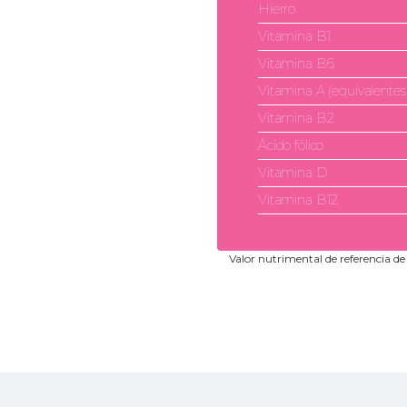
Hierro
Vitamina B1
Vitamina B6
Vitamina A (equivalentes 
Vitamina B2
Ácido fólico
Vitamina D
Vitamina B12
Valor nutrimental de referencia d