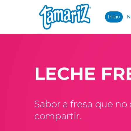
Inicio
N
LECHE FR
Sabor a fresa que no
compartir.